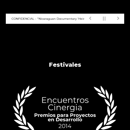
CONFIDENCIAL - "Nicaraguan Documentary 'Heiress of the Wind' to Screen in Ams
Festivales