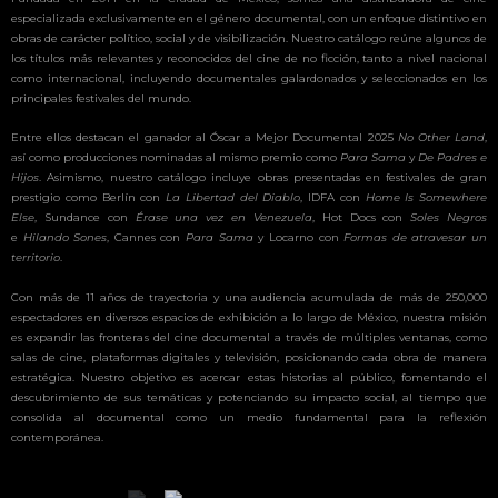
especializada exclusivamente en el género documental, con un enfoque distintivo en
obras de carácter político, social y de visibilización. Nuestro catálogo reúne algunos de
los títulos más relevantes y reconocidos del cine de no ficción, tanto a nivel nacional
como internacional, incluyendo documentales galardonados y seleccionados en los
principales festivales del mundo.
Entre ellos destacan el ganador al Óscar a Mejor Documental 2025
No Other Land
,
así como producciones nominadas al mismo premio como
Para Sama
y
De Padres e
Hijos
. Asimismo, nuestro catálogo incluye obras presentadas en festivales de gran
prestigio como Berlín con
La Libertad del Diablo
, IDFA con
Home Is Somewhere
Else
, Sundance con
Érase una vez en Venezuela
, Hot Docs con
Soles Negros
e
Hilando Sones
, Cannes con
Para Sama
y Locarno con
Formas de atravesar un
territorio
.
Con más de 11 años de trayectoria y una audiencia acumulada de más de 250,000
espectadores en diversos espacios de exhibición a lo largo de México, nuestra misión
es expandir las fronteras del cine documental a través de múltiples ventanas, como
salas de cine, plataformas digitales y televisión, posicionando cada obra de manera
estratégica. Nuestro objetivo es acercar estas historias al público, fomentando el
descubrimiento de sus temáticas y potenciando su impacto social, al tiempo que
consolida al documental como un medio fundamental para la reflexión
contemporánea.