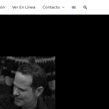
ión
Ver En Línea
Contacto