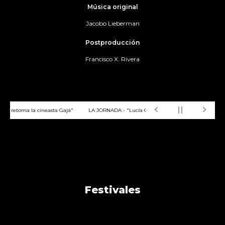
Música original
Jacobo Lieberman
Postproducción
Francisco X. Rivera
o retoma la cineasta Gajá"
LA JORNADA - "Lucía Gajá entrega documental secuela de
Festivales