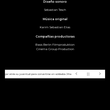
Diseño sonoro
Sebastian Tesch
Música original
Karim Sebastian Elias
Compañías productoras
Basis Berlin Filmproduktion
Cinema Group Production
ar atrás su juventud para convertirse en soldados Jihad"
ZOOMF7 - "De padres e hij